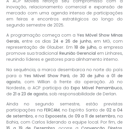
A ACP Móveis reforça seu compromisso com a
inovação, relacionamento comercial e expansão de
mercado com uma agenda intensa de participações
em feiras e encontros estratégicos ao longo do
segundo semestre de 2025.
A programação começa com a
Yes Móvel Show Minas
Gerais
, entre os dias
24 e 26 de junho
, em MG, com
representação de Glauber. Em
18 de julho
, a empresa
promove sua tradicional
Reunião Gerencial
em Linhares,
reunindo líderes e gestores para alinhamento interno.
Na sequência, a marca desembarca no norte do país
para a
Yes Móvel Show Pará
, de
30 de julho a 01 de
agosto
, com Willian à frente da operação. Já no
Nordeste, a ACP participa da
Expo Móvel Pernambuco
,
de
21 a 23 de agosto
, sob responsabilidade de Derlan.
Ainda no segundo semestre, estão previstas
participações na
FERCAM
, no Espírito Santo de
02 a 04
de setembro
, e na
Expooeste
, de
09 a 11 de setembro
, na
Bahia, com Carlos liderando a equipe local. Por fim, de
16 a 19 de Dezembro
, ocorre a
Convenção Diretos
,