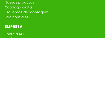
Nossos produtos
Catálogo digital
Esquemas de montagem
Fale com a ACP
EMPRESA
Sobre a ACP
Notícias
Onde comprar
Representantes
Política de Privacidade
CONTATO
(27) 3372-6700
faleconosco@acpmoveis.com.br
© Copyright ACP Móveis