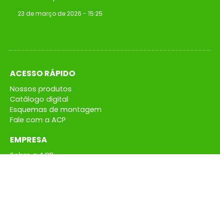
23 de março de 2026
15:25
ACESSO RÁPIDO
Nossos produtos
Catálogo digital
Esquemas de montagem
Fale com a ACP
EMPRESA
Sobre a ACP
Notícias
Onde comprar
Representantes
Política de Privacidade
CONTATO