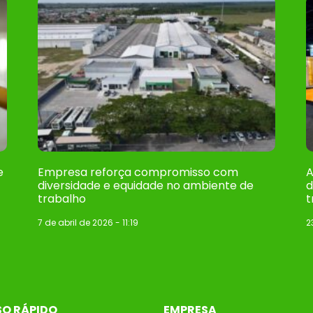
e
Empresa reforça compromisso com
A
diversidade e equidade no ambiente de
d
trabalho
t
7 de abril de 2026
11:19
2
SO RÁPIDO
EMPRESA