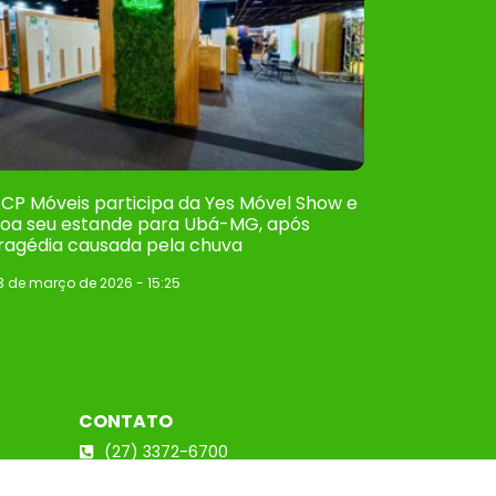
CP Móveis participa da Yes Móvel Show e
oa seu estande para Ubá-MG, após
ragédia causada pela chuva
3 de março de 2026
15:25
CONTATO
(27) 3372-6700
faleconosco@acpmoveis.com.br