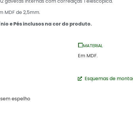
02 gavetas internas com corrediças Telescópica.
em MDF de 2,5mm.
io e Pés inclusos na cor do produto.
MATERIAL
Em MDF.
.1021m³
Esquemas de montag
spelho
s sem espelho