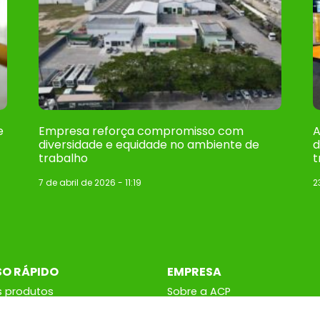
e
Empresa reforça compromisso com
A
diversidade e equidade no ambiente de
d
trabalho
t
7 de abril de 2026
11:19
2
SO RÁPIDO
EMPRESA
 produtos
Sobre a ACP
go digital
Notícias